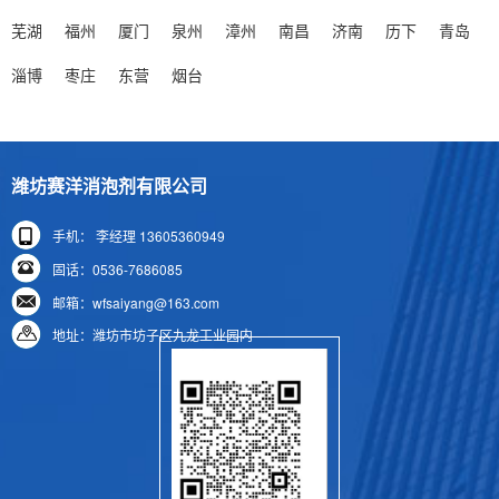
芜湖
福州
厦门
泉州
漳州
南昌
济南
历下
青岛
> 废水消泡剂，快速消除生化池顽固泡沫，防止溢流与菌胶团破坏，提升污水处理效率与出水水质
废水消泡剂是污水处理关键辅料，能快速消除生化池
淄博
枣庄
东营
烟台
顽固泡沫，防止溢流与菌胶团破坏，提升处理效率及水
质。生化池泡沫源于化学、生......
> 切削液生产泡沫泛滥？隐形杀手无需慌，消泡剂力挽狂澜轻松搞定
潍坊赛洋消泡剂有限公司
切削液生产中，原料与工艺致使泡沫泛滥，严重危害
手机： 李经理 13605360949
产品质量、生产进度与成本，成为“隐形杀手”。传统除泡
固话：0536-7686085
方式效果不佳，而专业切......
邮箱：wfsaiyang@163.com
> 5 种核心消泡剂检测方法你了解多少？这里有部分答案……
地址：潍坊市坊子区九龙工业园内
环保政策推动下水性体系产品发展，但易因表面活性
剂产生泡沫，普通消泡剂效果不佳且影响产品质量。无
色透明水性消泡剂成优选方案......
> 聚醚消泡剂的优缺点解析 工业应用适配性与改进方向