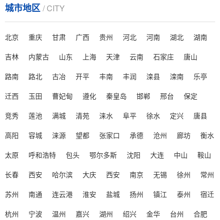
城市地区
/ CITY
农药使用中泡沫问题影响药效和环境，成因包括表面
活性剂、机械搅拌、水质及温度等因素。泡沫导致药效
北京
重庆
甘肃
广西
贵州
河北
河南
湖北
湖南
降低、资源浪费、环境污染和......
吉林
内蒙古
山东
上海
天津
云南
石家庄
唐山
> 在动液传动中液压油不可避免的存在起泡沫的问题该如何解决？
路南
路北
古冶
开平
丰南
丰润
滦县
滦南
乐亭
在动液传动中液压油不可避免的存在起泡沫的问题该
如何解决？...
迁西
玉田
曹妃甸
遵化
秦皇岛
邯郸
邢台
保定
竞秀
莲池
满城
清苑
涞水
阜平
徐水
定兴
唐县
> 潍坊赛洋介绍影响泡沫稳定性的主要因素
潍坊赛洋介绍影响泡沫稳定性的主要因素。实际存在
高阳
容城
涞源
望都
张家口
承德
沧州
廊坊
衡水
的泡沫总是同时受到几种因素的综合作用...
太原
呼和浩特
包头
鄂尔多斯
沈阳
大连
中山
鞍山
> 消泡剂分析烃链长度不同的脂肪酸皂临界胶束浓度及泡沫稳定性
长春
西安
哈尔滨
大庆
西安
南京
无锡
徐州
常州
在泡沫体系中引入第三种成份，与原有的表面活性剂
苏州
南通
连云港
淮安
盐城
扬州
镇江
泰州
宿迁
常产生协同作用。研究比较多的，是十二 烷基硫酸钠 "
水 &qu......
杭州
宁波
温州
嘉兴
湖州
绍兴
金华
台州
合肥