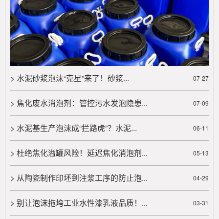
消泡剂凭借高效消泡、相容性好、环保安全等优势脱颖
而出，有应用案例佐证。选型......
> 农药泡沫问题大揭秘：杀苗除草专用消泡剂从起泡原因到解决方法，一文读懂！
农药使用中泡沫问题影响药效和环境，成因包括表面
活性剂、机械搅拌、水质及温度等因素。泡沫导致药效
> 水泥砂浆泡沫“克星”来了！砂浆...
07-27
降低、资源浪费、环境污染和......
> 焦化废水消泡剂：管控污水发泡隐患...
07-09
> 在动液传动中液压油不可避免的存在起泡沫的问题该如何解决？
在动液传动中液压油不可避免的存在起泡沫的问题该
> 水泥基生产泡沫成“拦路虎”？水泥...
06-11
如何解决？...
> 杜绝焦化溢罐风险！延迟焦化消泡剂...
05-13
> 潍坊赛洋介绍影响泡沫稳定性的主要因素
潍坊赛洋介绍影响泡沫稳定性的主要因素。实际存在
> 从陶瓷制作印坯到注浆工序的防止泡...
04-29
的泡沫总是同时受到几种因素的综合作用...
> 别让泡沫拖垮工业水性漆乳液品质！...
03-31
> 消泡剂分析烃链长度不同的脂肪酸皂临界胶束浓度及泡沫稳定性