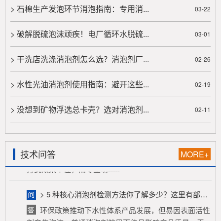
在泡沫体系中引入第三种成份，与原有的表面活性剂
> 石棉生产发泡环节消泡指南：专用消...
03-22
常产生协同作用。研究比较多的，是十二 烷基硫酸钠 "
水 &qu......
> 破解脱硫泡沫顽疾！电厂循环水脱硫...
03-01
> 废水消泡剂，快速消除生化池顽固泡沫，防止溢流与菌胶团破坏，提升污水处理效率与出水水质
> 干洗店洗涤消泡剂怎么选？消泡剂厂...
02-26
废水消泡剂是污水处理关键辅料，能快速消除生化池
顽固泡沫，防止溢流与菌胶团破坏，提升处理效率及水
> 水性光油消泡剂使用指南：避开这些...
02-19
质。生化池泡沫源于化学、生......
> 没想到矿物浮选总卡壳？选对消泡剂...
02-11
> 切削液生产泡沫泛滥？隐形杀手无需慌，消泡剂力挽狂澜轻松搞定
切削液生产中，原料与工艺致使泡沫泛滥，严重危害
产品质量、生产进度与成本，成为“隐形杀手”。传统除泡
方式效果不佳，而专业切......
技术问答
MORE+
> 5 种核心消泡剂检测方法你了解多少？这里有部分答案……
环保政策推动下水性体系产品发展，但易因表面活性
剂产生泡沫，普通消泡剂效果不佳且影响产品质量。无
色透明水性消泡剂成优选方案......