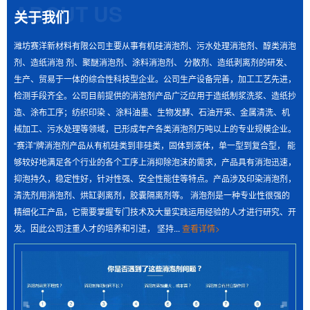
ABOUT US
关于我们
潍坊赛洋新材料有限公司主要从事有机硅消泡剂、污水处理消泡剂、醇类消泡
剂、造纸消泡 剂、聚醚消泡剂、涂料消泡剂、 分散剂、造纸剥离剂的研发、
生产、贸易于一体的综合性科技型企业。公司生产设备完善，加工工艺先进，
检测手段齐全。公司目前提供的消泡剂产品广泛应用于造纸制浆洗浆、造纸抄
造、涂布工序；纺织印染 、涂料油墨、生物发酵、石油开采、金属清洗、机
> 废水消泡剂，快速消除生化池顽固泡沫，防止溢流与菌胶团破坏，提升污水处理效率与出水水质
械加工、污水处理等领域，已形成年产各类消泡剂万吨以上的专业规模企业。
废水消泡剂是污水处理关键辅料，能快速消除生化池
“赛洋”牌消泡剂产品从有机硅类到非硅类，固体到液体，单一型到复合型， 能
顽固泡沫，防止溢流与菌胶团破坏，提升处理效率及水
够较好地满足各个行业的各个工序上消抑除泡沫的需求，产品具有消泡迅速，
抑泡持久，稳定性好，针对性强、安全性能佳等特点。产品涉及印染消泡剂，
质。生化池泡沫源于化学、生......
清洗剂用消泡剂、烘缸剥离剂，胶囊隔离剂等。 消泡剂是一种专业性很强的
精细化工产品，它需要掌握专门技术及大量实践运用经验的人才进行研究、开
> 切削液生产泡沫泛滥？隐形杀手无需慌，消泡剂力挽狂澜轻松搞定
发。因此公司注重人才的培养和引进， 坚持...
查看详情>
切削液生产中，原料与工艺致使泡沫泛滥，严重危害
产品质量、生产进度与成本，成为“隐形杀手”。传统除泡
方式效果不佳，而专业切......
> 5 种核心消泡剂检测方法你了解多少？这里有部分答案……