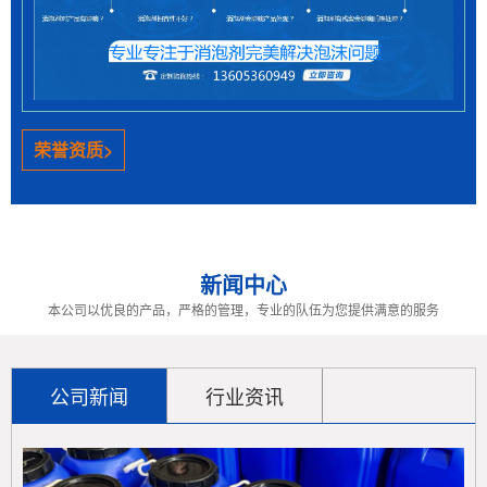
环保政策推动下水性体系产品发展，但易因表面活性
剂产生泡沫，普通消泡剂效果不佳且影响产品质量。无
色透明水性消泡剂成优选方案......
> 聚醚消泡剂的优缺点解析 工业应用适配性与改进方向
荣誉资质>
聚醚消泡剂凭借优异的抑泡性、稳定性和水溶性，广
泛应用于多个工业领域，尤其在强碱和高温环境下表现
突出。然而，其破泡速度较慢......
新闻中心
> 脱模剂泡沫棘手？赛洋矿物油消泡剂帮你轻松解决！
本公司以优良的产品，严格的管理，专业的队伍为您提供满意的服务
在塑料、橡胶等制品生产中，脱模剂引发的泡沫问题
严重威胁产品质量与生产效率。潍坊赛洋工贸有限公司
推出的矿物油消泡剂，通过快......
公司新闻
行业资讯
> 高速磨削油消泡剂：提升加工效率的关键利器
高速磨削中泡沫问题影响加工，消泡剂可解决。赛洋