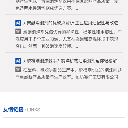
> 聚醚消泡剂的优缺点解析 工业应用适配性与改进方向
聚醚消泡剂凭借优异的抑泡性、稳定性和水溶性，广
泛应用于多个工业领域，尤其在强碱和高温环境下表现
突出。然而，其破泡速度较慢......
> 脱模剂泡沫棘手？赛洋矿物油消泡剂帮你轻松解决！
在塑料、橡胶等制品生产中，脱模剂引发的泡沫问题
严重威胁产品质量与生产效率。潍坊赛洋工贸有限公司
推出的矿物油消泡剂，通过快......
> 高速磨削油消泡剂：提升加工效率的关键利器
高速磨削中泡沫问题影响加工，消泡剂可解决。赛洋
消泡剂凭借高效消泡、相容性好、环保安全等优势脱颖
友情链接
/ LINKS
而出，有应用案例佐证。选型......
> 农药泡沫问题大揭秘：杀苗除草专用消泡剂从起泡原因到解决方法，一文读懂！