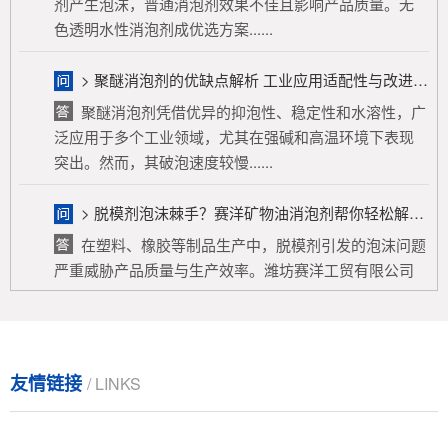
> 聚醚消泡剂的优缺点解析 工业应用适配性与改进方向
聚醚消泡剂凭借优异的抑泡性、稳定性和水溶性，广
泛应用于多个工业领域，尤其在强碱和高温环境下表现
突出。然而，其破泡速度较慢......
> 脱模剂泡沫棘手？赛洋矿物油消泡剂帮你轻松解决！
在塑料、橡胶等制品生产中，脱模剂引发的泡沫问题
严重威胁产品质量与生产效率。潍坊赛洋工贸有限公司
推出的矿物油消泡剂，通过快......
> 高速磨削油消泡剂：提升加工效率的关键利器
高速磨削中泡沫问题影响加工，消泡剂可解决。赛洋
消泡剂凭借高效消泡、相容性好、环保安全等优势脱颖
友情链接
/ LINKS
而出，有应用案例佐证。选型......
> 农药泡沫问题大揭秘：杀苗除草专用消泡剂从起泡原因到解决方法，一文读懂！