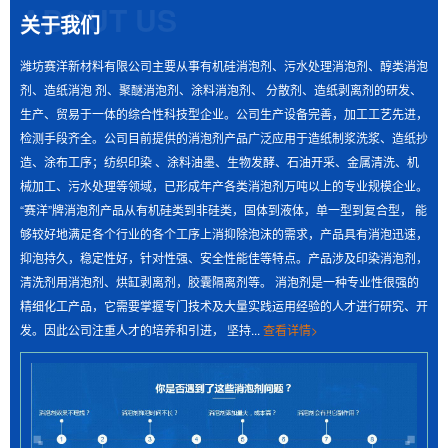
ABOUT US
关于我们
潍坊赛洋新材料有限公司主要从事有机硅消泡剂、污水处理消泡剂、醇类消泡
剂、造纸消泡 剂、聚醚消泡剂、涂料消泡剂、 分散剂、造纸剥离剂的研发、
生产、贸易于一体的综合性科技型企业。公司生产设备完善，加工工艺先进，
检测手段齐全。公司目前提供的消泡剂产品广泛应用于造纸制浆洗浆、造纸抄
造、涂布工序；纺织印染 、涂料油墨、生物发酵、石油开采、金属清洗、机
> 废水消泡剂，快速消除生化池顽固泡沫，防止溢流与菌胶团破坏，提升污水处理效率与出水水质
械加工、污水处理等领域，已形成年产各类消泡剂万吨以上的专业规模企业。
废水消泡剂是污水处理关键辅料，能快速消除生化池
“赛洋”牌消泡剂产品从有机硅类到非硅类，固体到液体，单一型到复合型， 能
顽固泡沫，防止溢流与菌胶团破坏，提升处理效率及水
够较好地满足各个行业的各个工序上消抑除泡沫的需求，产品具有消泡迅速，
抑泡持久，稳定性好，针对性强、安全性能佳等特点。产品涉及印染消泡剂，
质。生化池泡沫源于化学、生......
清洗剂用消泡剂、烘缸剥离剂，胶囊隔离剂等。 消泡剂是一种专业性很强的
精细化工产品，它需要掌握专门技术及大量实践运用经验的人才进行研究、开
> 切削液生产泡沫泛滥？隐形杀手无需慌，消泡剂力挽狂澜轻松搞定
发。因此公司注重人才的培养和引进， 坚持...
查看详情>
切削液生产中，原料与工艺致使泡沫泛滥，严重危害
产品质量、生产进度与成本，成为“隐形杀手”。传统除泡
方式效果不佳，而专业切......
> 5 种核心消泡剂检测方法你了解多少？这里有部分答案……