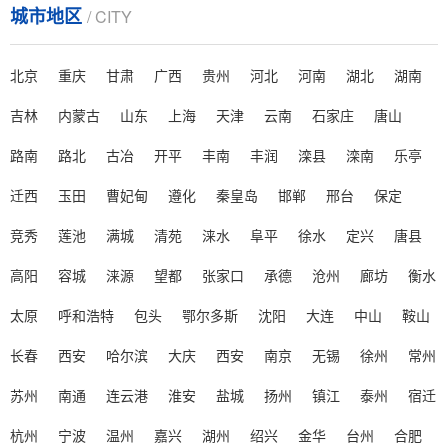
城市地区
/ CITY
农药使用中泡沫问题影响药效和环境，成因包括表面
活性剂、机械搅拌、水质及温度等因素。泡沫导致药效
北京
重庆
甘肃
广西
贵州
河北
河南
湖北
湖南
降低、资源浪费、环境污染和......
吉林
内蒙古
山东
上海
天津
云南
石家庄
唐山
> 在动液传动中液压油不可避免的存在起泡沫的问题该如何解决？
路南
路北
古冶
开平
丰南
丰润
滦县
滦南
乐亭
在动液传动中液压油不可避免的存在起泡沫的问题该
如何解决？...
迁西
玉田
曹妃甸
遵化
秦皇岛
邯郸
邢台
保定
竞秀
莲池
满城
清苑
涞水
阜平
徐水
定兴
唐县
> 潍坊赛洋介绍影响泡沫稳定性的主要因素
潍坊赛洋介绍影响泡沫稳定性的主要因素。实际存在
高阳
容城
涞源
望都
张家口
承德
沧州
廊坊
衡水
的泡沫总是同时受到几种因素的综合作用...
太原
呼和浩特
包头
鄂尔多斯
沈阳
大连
中山
鞍山
> 消泡剂分析烃链长度不同的脂肪酸皂临界胶束浓度及泡沫稳定性
长春
西安
哈尔滨
大庆
西安
南京
无锡
徐州
常州
在泡沫体系中引入第三种成份，与原有的表面活性剂
苏州
南通
连云港
淮安
盐城
扬州
镇江
泰州
宿迁
常产生协同作用。研究比较多的，是十二 烷基硫酸钠 "
水 &qu......
杭州
宁波
温州
嘉兴
湖州
绍兴
金华
台州
合肥