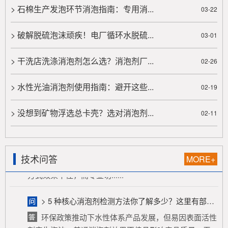
在泡沫体系中引入第三种成份，与原有的表面活性剂
> 石棉生产发泡环节消泡指南：专用消...
03-22
常产生协同作用。研究比较多的，是十二 烷基硫酸钠 "
水 &qu......
> 破解脱硫泡沫顽疾！电厂循环水脱硫...
03-01
> 废水消泡剂，快速消除生化池顽固泡沫，防止溢流与菌胶团破坏，提升污水处理效率与出水水质
> 干洗店洗涤消泡剂怎么选？消泡剂厂...
02-26
废水消泡剂是污水处理关键辅料，能快速消除生化池
顽固泡沫，防止溢流与菌胶团破坏，提升处理效率及水
> 水性光油消泡剂使用指南：避开这些...
02-19
质。生化池泡沫源于化学、生......
> 没想到矿物浮选总卡壳？选对消泡剂...
02-11
> 切削液生产泡沫泛滥？隐形杀手无需慌，消泡剂力挽狂澜轻松搞定
切削液生产中，原料与工艺致使泡沫泛滥，严重危害
产品质量、生产进度与成本，成为“隐形杀手”。传统除泡
方式效果不佳，而专业切......
技术问答
MORE+
> 5 种核心消泡剂检测方法你了解多少？这里有部分答案……
环保政策推动下水性体系产品发展，但易因表面活性
剂产生泡沫，普通消泡剂效果不佳且影响产品质量。无
色透明水性消泡剂成优选方案......