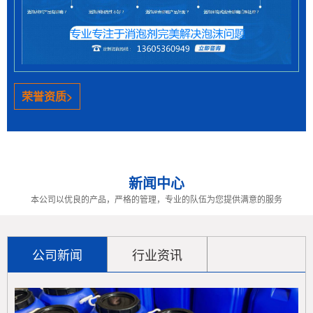
环保政策推动下水性体系产品发展，但易因表面活性
剂产生泡沫，普通消泡剂效果不佳且影响产品质量。无
色透明水性消泡剂成优选方案......
> 聚醚消泡剂的优缺点解析 工业应用适配性与改进方向
荣誉资质>
聚醚消泡剂凭借优异的抑泡性、稳定性和水溶性，广
泛应用于多个工业领域，尤其在强碱和高温环境下表现
突出。然而，其破泡速度较慢......
新闻中心
> 脱模剂泡沫棘手？赛洋矿物油消泡剂帮你轻松解决！
本公司以优良的产品，严格的管理，专业的队伍为您提供满意的服务
在塑料、橡胶等制品生产中，脱模剂引发的泡沫问题
严重威胁产品质量与生产效率。潍坊赛洋工贸有限公司
推出的矿物油消泡剂，通过快......
公司新闻
行业资讯
> 高速磨削油消泡剂：提升加工效率的关键利器
高速磨削中泡沫问题影响加工，消泡剂可解决。赛洋