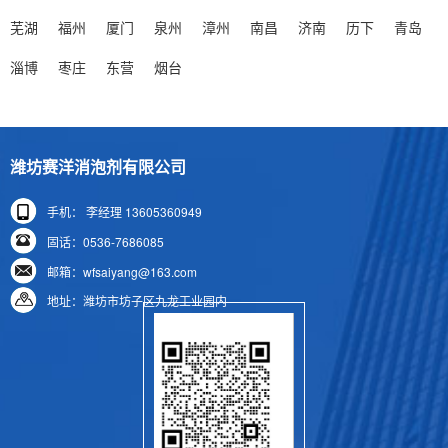
芜湖
福州
厦门
泉州
漳州
南昌
济南
历下
青岛
> 废水消泡剂，快速消除生化池顽固泡沫，防止溢流与菌胶团破坏，提升污水处理效率与出水水质
废水消泡剂是污水处理关键辅料，能快速消除生化池
淄博
枣庄
东营
烟台
顽固泡沫，防止溢流与菌胶团破坏，提升处理效率及水
质。生化池泡沫源于化学、生......
> 切削液生产泡沫泛滥？隐形杀手无需慌，消泡剂力挽狂澜轻松搞定
潍坊赛洋消泡剂有限公司
切削液生产中，原料与工艺致使泡沫泛滥，严重危害
手机： 李经理 13605360949
产品质量、生产进度与成本，成为“隐形杀手”。传统除泡
固话：0536-7686085
方式效果不佳，而专业切......
邮箱：wfsaiyang@163.com
> 5 种核心消泡剂检测方法你了解多少？这里有部分答案……
地址：潍坊市坊子区九龙工业园内
环保政策推动下水性体系产品发展，但易因表面活性
剂产生泡沫，普通消泡剂效果不佳且影响产品质量。无
色透明水性消泡剂成优选方案......
> 聚醚消泡剂的优缺点解析 工业应用适配性与改进方向