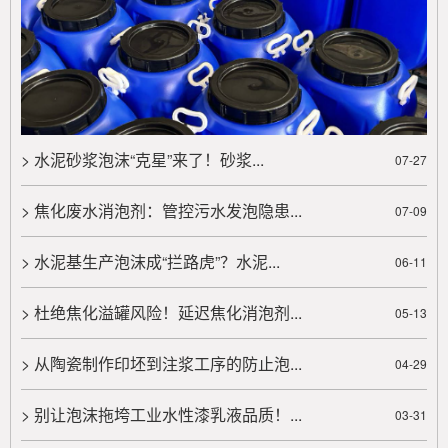
消泡剂凭借高效消泡、相容性好、环保安全等优势脱颖
而出，有应用案例佐证。选型......
> 农药泡沫问题大揭秘：杀苗除草专用消泡剂从起泡原因到解决方法，一文读懂！
农药使用中泡沫问题影响药效和环境，成因包括表面
活性剂、机械搅拌、水质及温度等因素。泡沫导致药效
> 水泥砂浆泡沫“克星”来了！砂浆...
07-27
降低、资源浪费、环境污染和......
> 焦化废水消泡剂：管控污水发泡隐患...
07-09
> 在动液传动中液压油不可避免的存在起泡沫的问题该如何解决？
在动液传动中液压油不可避免的存在起泡沫的问题该
> 水泥基生产泡沫成“拦路虎”？水泥...
06-11
如何解决？...
> 杜绝焦化溢罐风险！延迟焦化消泡剂...
05-13
> 潍坊赛洋介绍影响泡沫稳定性的主要因素
潍坊赛洋介绍影响泡沫稳定性的主要因素。实际存在
> 从陶瓷制作印坯到注浆工序的防止泡...
04-29
的泡沫总是同时受到几种因素的综合作用...
> 别让泡沫拖垮工业水性漆乳液品质！...
03-31
> 消泡剂分析烃链长度不同的脂肪酸皂临界胶束浓度及泡沫稳定性