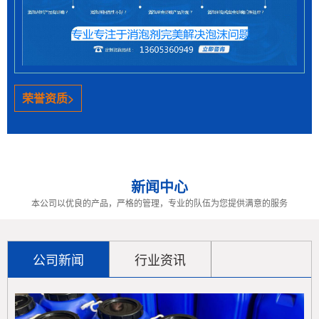
环保政策推动下水性体系产品发展，但易因表面活性
剂产生泡沫，普通消泡剂效果不佳且影响产品质量。无
色透明水性消泡剂成优选方案......
> 聚醚消泡剂的优缺点解析 工业应用适配性与改进方向
荣誉资质>
聚醚消泡剂凭借优异的抑泡性、稳定性和水溶性，广
泛应用于多个工业领域，尤其在强碱和高温环境下表现
突出。然而，其破泡速度较慢......
新闻中心
> 脱模剂泡沫棘手？赛洋矿物油消泡剂帮你轻松解决！
本公司以优良的产品，严格的管理，专业的队伍为您提供满意的服务
在塑料、橡胶等制品生产中，脱模剂引发的泡沫问题
严重威胁产品质量与生产效率。潍坊赛洋工贸有限公司
推出的矿物油消泡剂，通过快......
公司新闻
行业资讯
> 高速磨削油消泡剂：提升加工效率的关键利器
高速磨削中泡沫问题影响加工，消泡剂可解决。赛洋