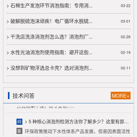
在泡沫体系中引入第三种成份，与原有的表面活性剂
> 石棉生产发泡环节消泡指南：专用消...
03-22
常产生协同作用。研究比较多的，是十二 烷基硫酸钠 "
水 &qu......
> 破解脱硫泡沫顽疾！电厂循环水脱硫...
03-01
> 废水消泡剂，快速消除生化池顽固泡沫，防止溢流与菌胶团破坏，提升污水处理效率与出水水质
> 干洗店洗涤消泡剂怎么选？消泡剂厂...
02-26
废水消泡剂是污水处理关键辅料，能快速消除生化池
顽固泡沫，防止溢流与菌胶团破坏，提升处理效率及水
> 水性光油消泡剂使用指南：避开这些...
02-19
质。生化池泡沫源于化学、生......
> 没想到矿物浮选总卡壳？选对消泡剂...
02-11
> 切削液生产泡沫泛滥？隐形杀手无需慌，消泡剂力挽狂澜轻松搞定
切削液生产中，原料与工艺致使泡沫泛滥，严重危害
产品质量、生产进度与成本，成为“隐形杀手”。传统除泡
技术问答
方式效果不佳，而专业切......
MORE+
> 5 种核心消泡剂检测方法你了解多少？这里有部分答案……
环保政策推动下水性体系产品发展，但易因表面活性
剂产生泡沫，普通消泡剂效果不佳且影响产品质量。无
色透明水性消泡剂成优选方案......