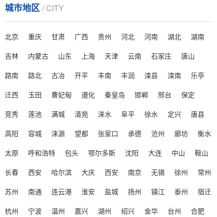
城市地区
/ CITY
农药使用中泡沫问题影响药效和环境，成因包括表面
活性剂、机械搅拌、水质及温度等因素。泡沫导致药效
北京
重庆
甘肃
广西
贵州
河北
河南
湖北
湖南
降低、资源浪费、环境污染和......
吉林
内蒙古
山东
上海
天津
云南
石家庄
唐山
> 在动液传动中液压油不可避免的存在起泡沫的问题该如何解决？
路南
路北
古冶
开平
丰南
丰润
滦县
滦南
乐亭
在动液传动中液压油不可避免的存在起泡沫的问题该
如何解决？...
迁西
玉田
曹妃甸
遵化
秦皇岛
邯郸
邢台
保定
竞秀
莲池
满城
清苑
涞水
阜平
徐水
定兴
唐县
> 潍坊赛洋介绍影响泡沫稳定性的主要因素
潍坊赛洋介绍影响泡沫稳定性的主要因素。实际存在
高阳
容城
涞源
望都
张家口
承德
沧州
廊坊
衡水
的泡沫总是同时受到几种因素的综合作用...
太原
呼和浩特
包头
鄂尔多斯
沈阳
大连
中山
鞍山
> 消泡剂分析烃链长度不同的脂肪酸皂临界胶束浓度及泡沫稳定性
长春
西安
哈尔滨
大庆
西安
南京
无锡
徐州
常州
在泡沫体系中引入第三种成份，与原有的表面活性剂
苏州
南通
连云港
淮安
盐城
扬州
镇江
泰州
宿迁
常产生协同作用。研究比较多的，是十二 烷基硫酸钠 "
水 &qu......
杭州
宁波
温州
嘉兴
湖州
绍兴
金华
台州
合肥