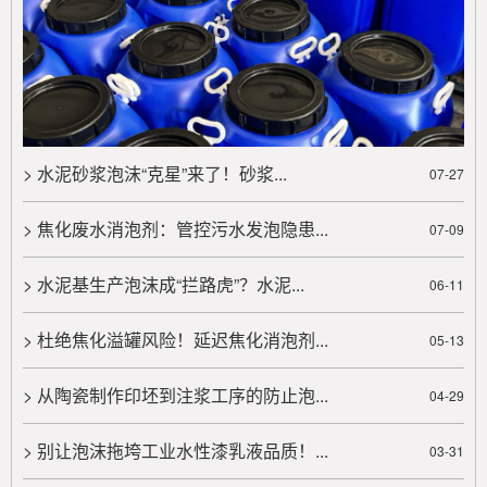
消泡剂凭借高效消泡、相容性好、环保安全等优势脱颖
而出，有应用案例佐证。选型......
> 农药泡沫问题大揭秘：杀苗除草专用消泡剂从起泡原因到解决方法，一文读懂！
农药使用中泡沫问题影响药效和环境，成因包括表面
活性剂、机械搅拌、水质及温度等因素。泡沫导致药效
> 水泥砂浆泡沫“克星”来了！砂浆...
07-27
降低、资源浪费、环境污染和......
> 焦化废水消泡剂：管控污水发泡隐患...
07-09
> 在动液传动中液压油不可避免的存在起泡沫的问题该如何解决？
在动液传动中液压油不可避免的存在起泡沫的问题该
> 水泥基生产泡沫成“拦路虎”？水泥...
06-11
如何解决？...
> 杜绝焦化溢罐风险！延迟焦化消泡剂...
05-13
> 潍坊赛洋介绍影响泡沫稳定性的主要因素
潍坊赛洋介绍影响泡沫稳定性的主要因素。实际存在
> 从陶瓷制作印坯到注浆工序的防止泡...
04-29
的泡沫总是同时受到几种因素的综合作用...
> 别让泡沫拖垮工业水性漆乳液品质！...
03-31
> 消泡剂分析烃链长度不同的脂肪酸皂临界胶束浓度及泡沫稳定性