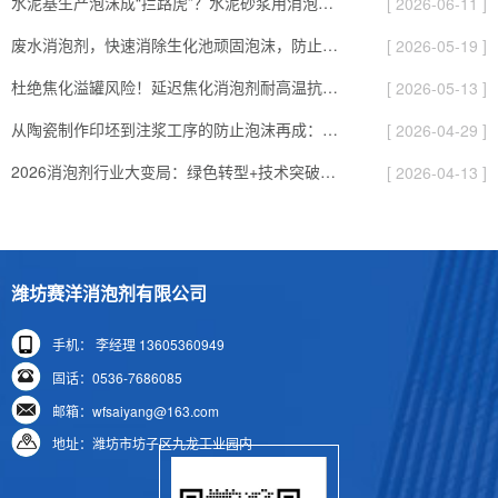
水泥基生产泡沫成“拦路虎”？水泥砂浆用消泡剂，高效破泡还提耐久性
[ 2026-06-11 ]
废水消泡剂，快速消除生化池顽固泡沫，防止溢流与菌胶团破坏，提升污水处理效率与出水水质
[ 2026-05-19 ]
杜绝焦化溢罐风险！延迟焦化消泡剂耐高温抗剪切，保障炼化装置长周期稳定运行 在石油炼化深加工行业中，延迟焦化装置是重质油、渣油裂解转化的核心工艺设备，主要通过高温热裂解反应，将重质原料转化为轻质油品、焦炭等产物，广泛应用于大型石化、能源炼化企业。延迟焦化生产处于高温、高压、高剪切严苛工况，原料内含胶质、沥青质、表面活性杂质，在裂解升温、发泡生焦阶段极易产生大量粘稠泡沫。泡沫膨胀速度快、承压稳定性强，
[ 2026-05-13 ]
从陶瓷制作印坯到注浆工序的防止泡沫再成：使用高固含陶瓷浆料消泡剂的三大黄金法则！
[ 2026-04-29 ]
2026消泡剂行业大变局：绿色转型+技术突破，180亿市场藏着哪些新机遇？
[ 2026-04-13 ]
潍坊赛洋消泡剂有限公司
手机： 李经理 13605360949
固话：0536-7686085
邮箱：wfsaiyang@163.com
地址：潍坊市坊子区九龙工业园内