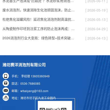
水泥基生产泡沫成“拦路虎”？水泥砂浆用消泡剂，高效破泡还提耐久性
[ 2026-06-11 ]
废水消泡剂，快速消除生化池顽固泡沫，防止溢流与菌胶团破坏，提升污水处理效率与出水水质
[ 2026-05-19 ]
杜绝焦化溢罐风险！延迟焦化消泡剂耐高温抗剪切，保障炼化装置长周期稳定运行 在石油炼化深加工行业中，延迟焦化装置是重质油、渣油裂解转化的核心工艺设备，主要通过高温热裂解反应，将重质原料转化为轻质油品、焦炭等产物，广泛应用于大型石化、能源炼化企业。延迟焦化生产处于高温、高压、高剪切严苛工况，原料内含胶质、沥青质、表面活性杂质，在裂解升温、发泡生焦阶段极易产生大量粘稠泡沫。泡沫膨胀速度快、承压稳定性强，
[ 2026-05-13 ]
从陶瓷制作印坯到注浆工序的防止泡沫再成：使用高固含陶瓷浆料消泡剂的三大黄金法则！
[ 2026-04-29 ]
2026消泡剂行业大变局：绿色转型+技术突破，180亿市场藏着哪些新机遇？
[ 2026-04-13 ]
潍坊赛洋消泡剂有限公司
手机： 李经理 13605360949
固话：0536-7686085
邮箱：wfsaiyang@163.com
地址：潍坊市坊子区九龙工业园内