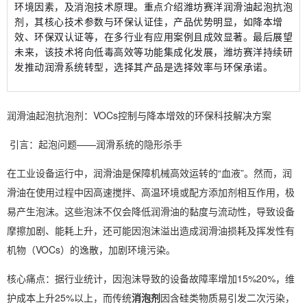
环境因素，及消泡技术原理。重点介绍潍坊赛洋润滑油起泡抗泡
剂，其核心技术参数与环保认证佳，产品优势明显，如降本增
效、环保双认证等，在多行业有应用案例且成效显著。最后展望
未来，该技术将向低毒高效等功能集成化发展，潍坊赛洋持续研
发推动润滑系统转型，选择其产品是选择效率与环保承诺。
润滑油起泡抗泡剂：VOCs控制与降本增效的环保科技解决方案
引言：起泡问题——润滑系统的隐形杀手
在工业设备运行中，润滑油是保障机械高效运转的“血液”。然而，润
滑油在使用过程中因高速搅拌、高温环境或配方添加剂相互作用，极
易产生泡沫。这些泡沫不仅会降低润滑油的黏度与流动性，导致设备
摩擦加剧、能耗上升，还可能因泡沫溢出造成润滑油损耗及挥发性有
机物（VOCs）的逸散，加剧环境污染。
核心痛点：据行业统计，因泡沫导致的设备故障率增加15%20%，维
护成本上升25%以上，而传统
消泡剂
因含硅类物质易引发二次污染，