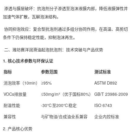
渗透与膜层破坏：抗泡剂分子渗透至泡沫液膜内部，降低液膜弹性并
加速气体扩散，瓦解泡沫结构。
协同抑泡效应：复合型抗泡剂通过多组分协同作用，在高温、高剪切
条件下仍保持稳定性能，抑制泡沫再生。
二、潍坊赛洋润滑油起泡抗泡剂：技术突破与产品优势
1.
核心技术参数与环保认证
指标
参数范围
测试标准
消泡效率（
10min
）
≥95%
ASTM D892
VOCs
排放量
≤50mg/m³
（优于国标
80%
）
GB/T 23986-2009
耐温性能
-30
℃
至
200
℃
稳定
ISO 6743
兼容性
与矿物油
/
合成油全系兼容
企业内控标准
2. 产品核心优势